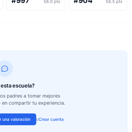
#997
#904
56.0 pts
56.5 pts
esta escuela?
ros padres a tomar mejores
o en compartir tu experiencia.
ir una valoración
o
Crear cuenta