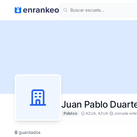
Juan Pablo Duart
·
·
Público
AZUA, AZUA
Jornada exte
0
guardados