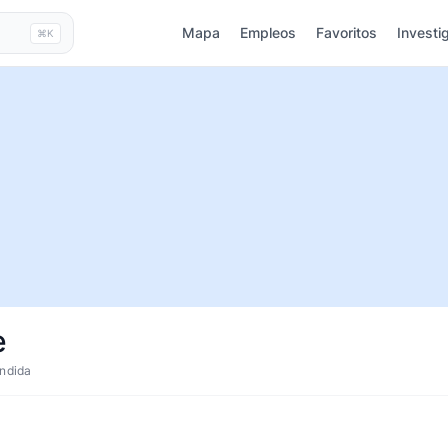
Mapa
Empleos
Favoritos
Investi
⌘K
e
ndida