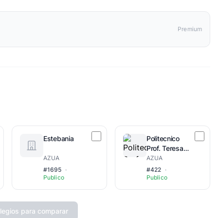
Premium
Estebania
Politecnico
Prof. Teresa
Digna Feliz De
AZUA
AZUA
Estrada
#1695
·
#422
·
Publico
Publico
legios para comparar