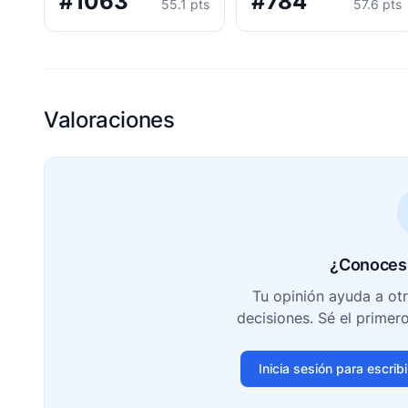
#1063
#784
55.1 pts
57.6 pts
Valoraciones
¿Conoces 
Tu opinión ayuda a ot
decisiones. Sé el primer
Inicia sesión para escrib