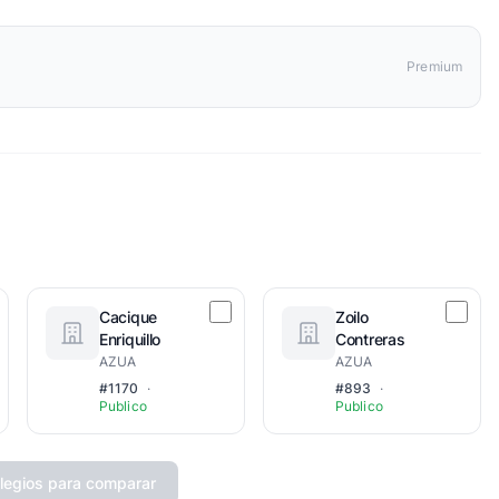
Premium
Cacique
Zoilo
Enriquillo
Contreras
AZUA
AZUA
#1170
·
#893
·
Publico
Publico
legios para comparar