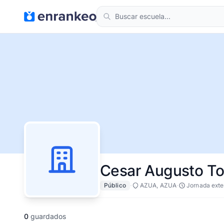
Cesar Augusto To
·
·
Público
AZUA, AZUA
Jornada exte
0
guardados