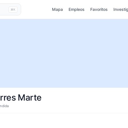
Mapa
Empleos
Favoritos
Investi
⌘K
rres Marte
ndida