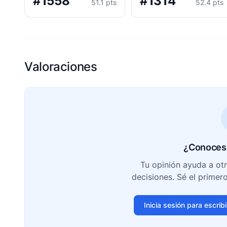
#1558
#1314
51.1 pts
52.4 pts
Valoraciones
¿Conoces 
Tu opinión ayuda a ot
decisiones. Sé el primer
Inicia sesión para escrib