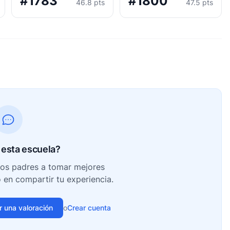
#1783
#1800
46.8 pts
47.5 pts
esta escuela?
ros padres a tomar mejores
o en compartir tu experiencia.
ir una valoración
o
Crear cuenta