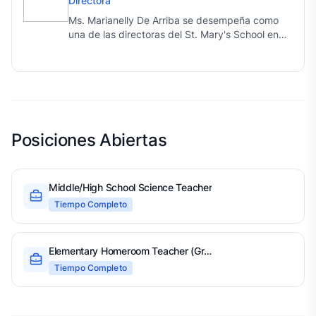
Directora
Ms. Marianelly De Arriba se desempeña como
una de las directoras del St. Mary's School en
Santo Domingo, formando parte del liderazgo
educativo de la institución junto a Ms. Joanna.
Es una figura fundamental que guía, apoya y
lidera la comunidad escolar, caracterizándose
por su entrega, dedicación y calidez hacia los
estudiantes y el personal.
Posiciones Abiertas
Middle/High School Science Teacher
Tiempo Completo
Elementary Homeroom Teacher (Grades 1–5)
Tiempo Completo