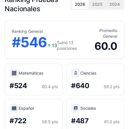
2026
2025
2024
Nacionales
Promedio
Ranking General
#546
General
60.0
Subió 13
↑
13
posiciones
Matemáticas
Ciencias
#524
#640
60.4 pts
59.2 pts
Español
Sociales
#722
#487
58.5 pts
61.0 pts