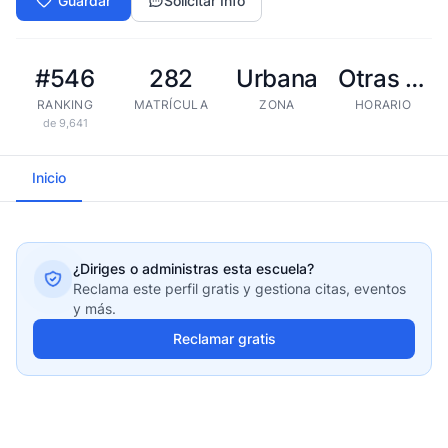
Guardar
Solicitar Info
#546
282
Urbana
Otras tandas
RANKING
MATRÍCULA
ZONA
HORARIO
de 9,641
Inicio
¿Diriges o administras esta escuela?
Reclama este perfil gratis y gestiona citas, eventos
y más.
Reclamar gratis