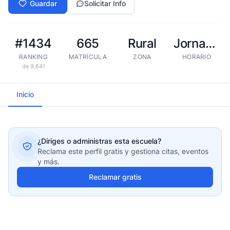
Guardar
Solicitar Info
#1434
665
Rural
Jornada extendida
RANKING
MATRÍCULA
ZONA
HORARIO
de 9,641
Inicio
¿Diriges o administras esta escuela?
Reclama este perfil gratis y gestiona citas, eventos
y más.
Reclamar gratis