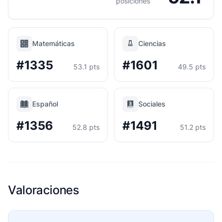
posiciones
Matemáticas
Ciencias
#1335
#1601
53.1 pts
49.5 pts
Español
Sociales
#1356
#1491
52.8 pts
51.2 pts
Valoraciones