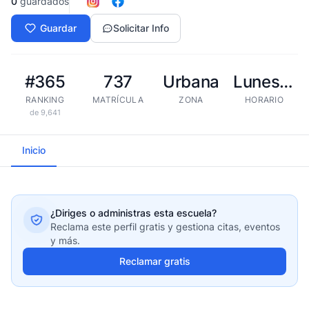
0
guardados
Guardar
Solicitar Info
#365
737
Urbana
Lunes - Viernes (8:00 AM a 4:00 PM)
RANKING
MATRÍCULA
ZONA
HORARIO
de 9,641
Inicio
¿Diriges o administras esta escuela?
Reclama este perfil gratis y gestiona citas, eventos
y más.
Reclamar gratis