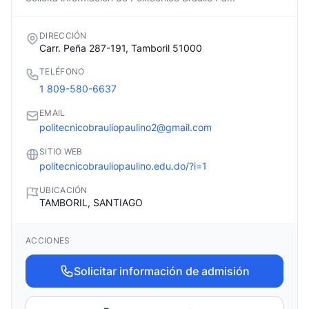
DIRECCIÓN
Carr. Peña 287-191, Tamboril 51000
TELÉFONO
1 809-580-6637
EMAIL
politecnicobrauliopaulino2@gmail.com
SITIO WEB
politecnicobrauliopaulino.edu.do/?i=1
UBICACIÓN
TAMBORIL, SANTIAGO
ACCIONES
Solicitar información de admisión