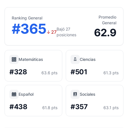
Promedio
Ranking General
#365
General
62.9
Bajó 27
↓
27
posiciones
Matemáticas
Ciencias
#328
#501
63.6 pts
61.3 pts
Español
Sociales
#438
#357
61.8 pts
63.1 pts