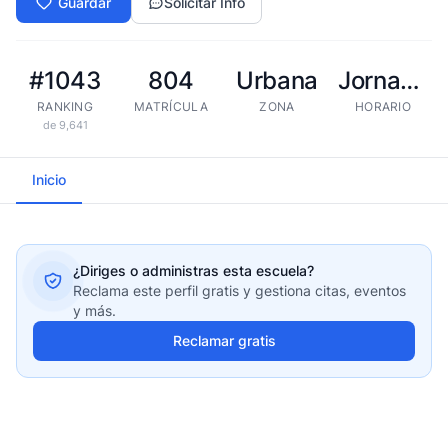
Guardar
Solicitar Info
#1043
804
Urbana
Jornada extendida
RANKING
MATRÍCULA
ZONA
HORARIO
de 9,641
Inicio
¿Diriges o administras esta escuela?
Reclama este perfil gratis y gestiona citas, eventos
y más.
Reclamar gratis