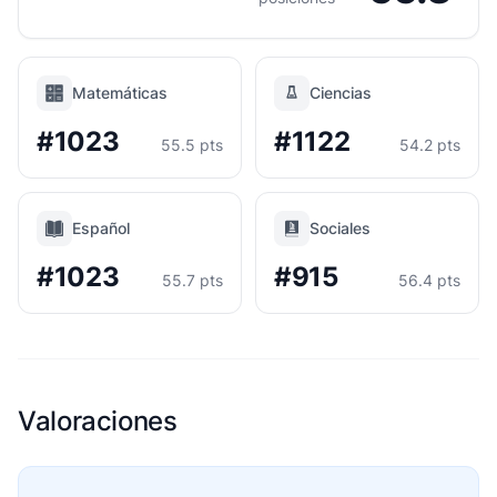
Matemáticas
Ciencias
#1023
#1122
55.5 pts
54.2 pts
Español
Sociales
#1023
#915
55.7 pts
56.4 pts
Valoraciones