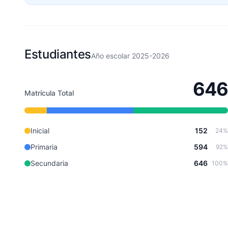
Estudiantes
Año escolar 2025-2026
646
Matrícula Total
Inicial
152
24%
Primaria
594
92%
Secundaria
646
100%