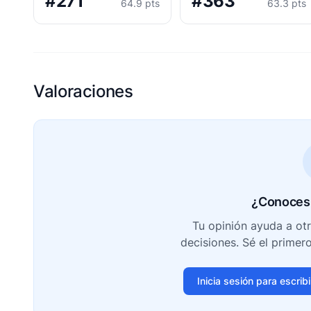
#271
#363
64.9 pts
63.3 pts
Valoraciones
¿Conoces 
Tu opinión ayuda a ot
decisiones. Sé el primer
Inicia sesión para escrib