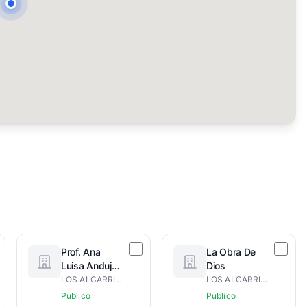
Prof. Ana
La Obra De
Luisa Andujar
Dios
Solano Fe Y
LOS ALCARRIZOS
LOS ALCARRIZOS
Alegria
Publico
Publico