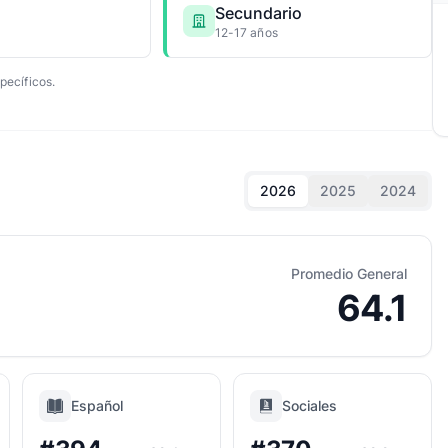
Secundario
12-17 años
pecíficos.
2026
2025
2024
Promedio General
64.1
Español
Sociales