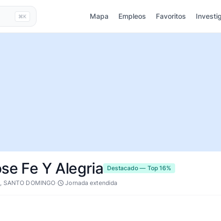
Mapa
Empleos
Favoritos
Investi
⌘K
ose Fe Y Alegria
Destacado — Top 16%
·
S, SANTO DOMINGO
Jornada extendida