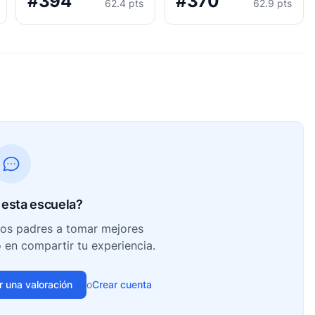
#394
#370
62.4 pts
62.9 pts
esta escuela?
ros padres a tomar mejores
o en compartir tu experiencia.
ir una valoración
o
Crear cuenta