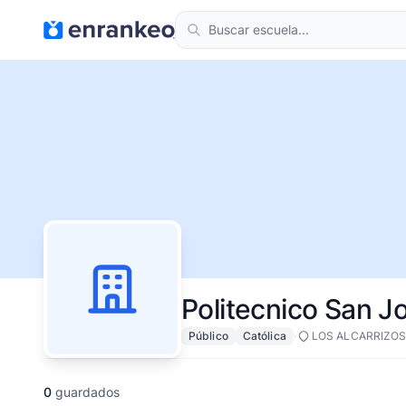
Politecnico San J
·
Público
Católica
LOS ALCARRIZO
0
guardados