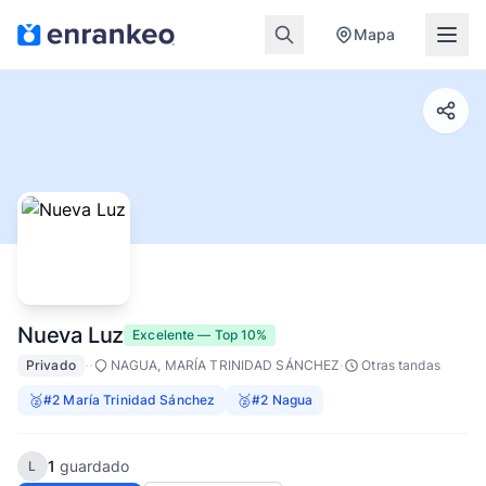
Mapa
Nueva Luz
Excelente — Top 10%
·
·
·
Privado
NAGUA, MARÍA TRINIDAD SÁNCHEZ
Otras tandas
🥈
🥈
#2 María Trinidad Sánchez
#2 Nagua
1
guardado
L