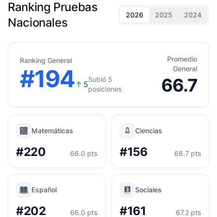
Ranking Pruebas
2026
2025
2024
Nacionales
Promedio
Ranking General
#194
General
66.7
Subió 5
↑
5
posiciones
Matemáticas
Ciencias
#220
#156
66.0 pts
68.7 pts
Español
Sociales
#202
#161
66.0 pts
67.2 pts