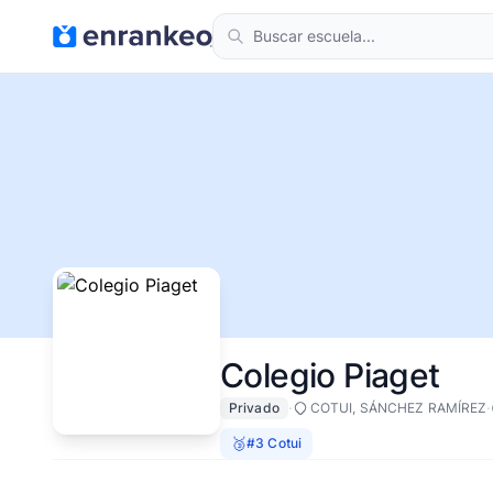
Colegio Piaget
·
·
Privado
COTUI, SÁNCHEZ RAMÍREZ
🥉
#3 Cotui