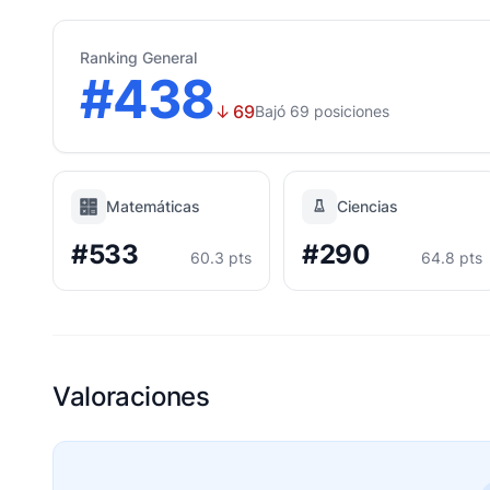
Ranking General
#438
↓
69
Bajó 69 posiciones
Matemáticas
Ciencias
#533
#290
60.3 pts
64.8 pts
Valoraciones