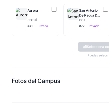
Aurora
San Antonio
De Padua De
Cotui
COTUÍ
COTUÍ
#42
·
Privado
#72
·
Privado
Selecciona co
Puedes selecci
Fotos del Campus