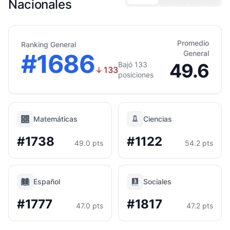
Nacionales
Promedio
Ranking General
#1686
General
49.6
Bajó 133
↓
133
posiciones
Matemáticas
Ciencias
#1738
#1122
49.0 pts
54.2 pts
Español
Sociales
#1777
#1817
47.0 pts
47.2 pts