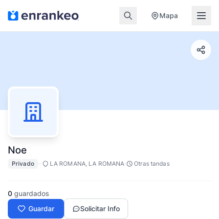
Mapa
Noe
·
·
·
Privado
LA ROMANA, LA ROMANA
Otras tandas
0
guardados
Guardar
Solicitar Info