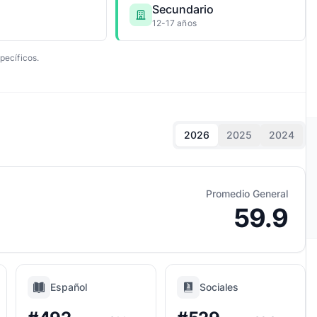
Secundario
12-17 años
pecíficos.
2026
2025
2024
Promedio General
59.9
Español
Sociales