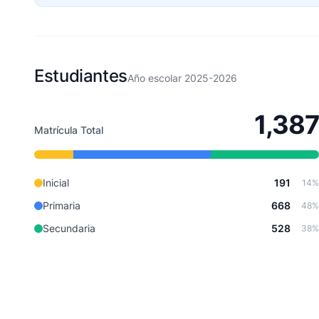
Estudiantes
Año escolar 2025-2026
1,387
Matrícula Total
Inicial
191
14%
Primaria
668
48%
Secundaria
528
38%