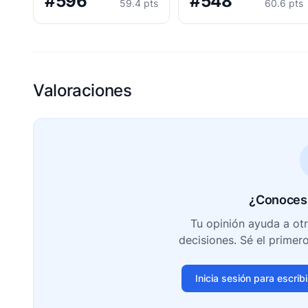
#596
#548
59.4 pts
60.6 pts
Valoraciones
¿Conoces 
Tu opinión ayuda a ot
decisiones. Sé el primer
Inicia sesión para escrib