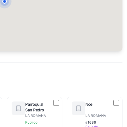
Parroquial
Noe
San Pedro
LA ROMANA
LA ROMANA
Publico
#1686
·
Privado