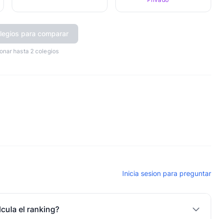
legios para comparar
onar hasta 2 colegios
Inicia sesion para preguntar
cula el ranking?