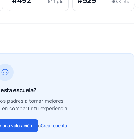
#492
#529
61.1 pts
60.3 pts
esta escuela?
ros padres a tomar mejores
o en compartir tu experiencia.
ir una valoración
o
Crear cuenta