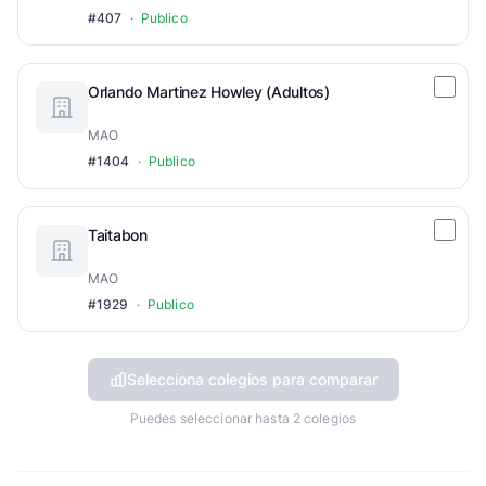
#407
·
Publico
Orlando Martinez Howley (Adultos)
MAO
#1404
·
Publico
Taitabon
MAO
#1929
·
Publico
Selecciona colegios para comparar
Puedes seleccionar hasta 2 colegios