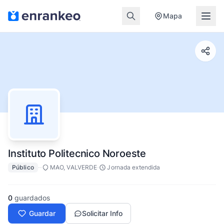
Mapa
Instituto Politecnico Noroeste
·
·
·
Público
MAO, VALVERDE
Jornada extendida
0
guardados
Guardar
Solicitar Info