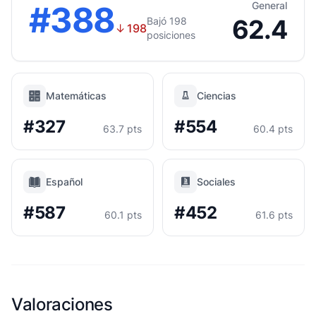
#388
General
62.4
Bajó 198
↓
198
posiciones
Matemáticas
Ciencias
#327
#554
63.7 pts
60.4 pts
Español
Sociales
#587
#452
60.1 pts
61.6 pts
Valoraciones