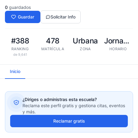
0
guardados
Guardar
Solicitar Info
#388
478
Urbana
Jornada extendida
RANKING
MATRÍCULA
ZONA
HORARIO
de 9,641
Inicio
¿Diriges o administras esta escuela?
Reclama este perfil gratis y gestiona citas, eventos
y más.
Reclamar gratis