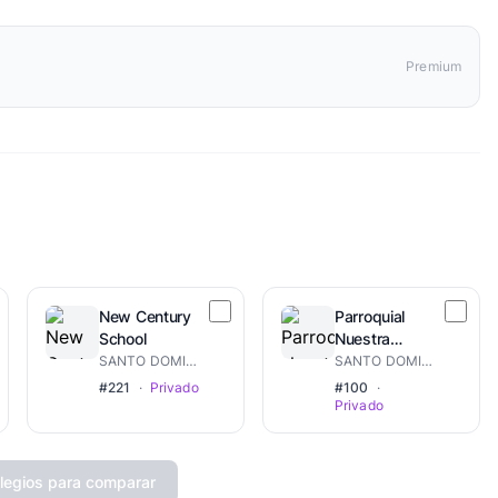
Premium
New Century
Parroquial
School
Nuestra
Señora De
SANTO DOMINGO DE GUZMÁN
SANTO DOMINGO DE GUZMÁN
Lourdes
#221
·
Privado
#100
·
Privado
legios para comparar