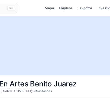
Mapa
Empleos
Favoritos
Investi
⌘K
En Artes Benito Juarez
·
E, SANTO DOMINGO
Otras tandas