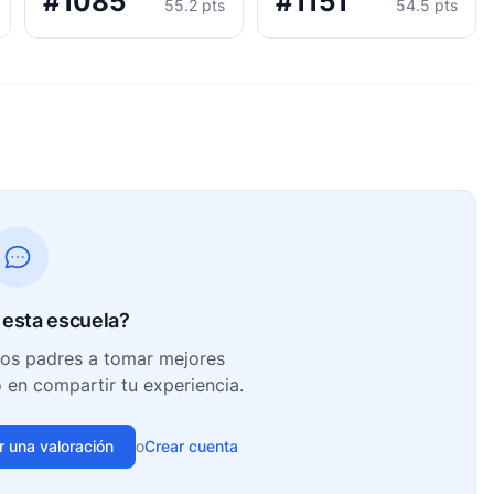
#1085
#1151
55.2 pts
54.5 pts
esta escuela?
ros padres a tomar mejores
o en compartir tu experiencia.
ir una valoración
o
Crear cuenta