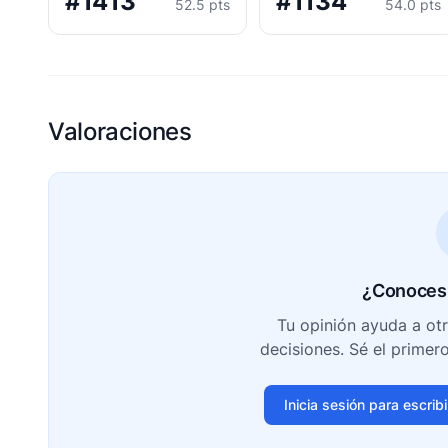
#1413
#1134
52.5 pts
54.0 pts
Valoraciones
¿Conoces 
Tu opinión ayuda a ot
decisiones. Sé el primer
Inicia sesión para escrib