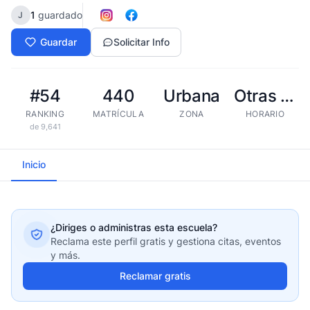
1
guardado
J
Guardar
Solicitar Info
#54
440
Urbana
Otras tandas
RANKING
MATRÍCULA
ZONA
HORARIO
de 9,641
Inicio
¿Diriges o administras esta escuela?
Reclama este perfil gratis y gestiona citas, eventos
y más.
Reclamar gratis