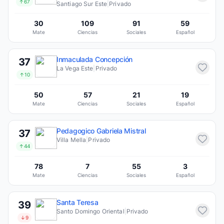
↑67
Santiago Sur Este
|
Privado
30
109
91
59
Mate
Ciencias
Sociales
Español
Inmaculada Concepción
37
La Vega Este
|
Privado
↑10
50
57
21
19
Mate
Ciencias
Sociales
Español
Pedagogico Gabriela Mistral
37
Villa Mella
|
Privado
↑44
78
7
55
3
Mate
Ciencias
Sociales
Español
Santa Teresa
39
Santo Domingo Oriental
|
Privado
↓9