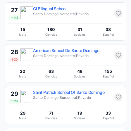
Ci Bilingual School
27
Santo Domingo Noroeste
|
Privado
↑148
15
180
31
38
Mate
Ciencias
Sociales
Español
American School De Santo Domingo
28
Santo Domingo Noroeste
|
Privado
↓20
20
63
48
155
Mate
Ciencias
Sociales
Español
Saint Patrick School Of Santo Domingo
29
Santo Domingo Surcentral
|
Privado
↑152
29
71
19
33
Mate
Ciencias
Sociales
Español