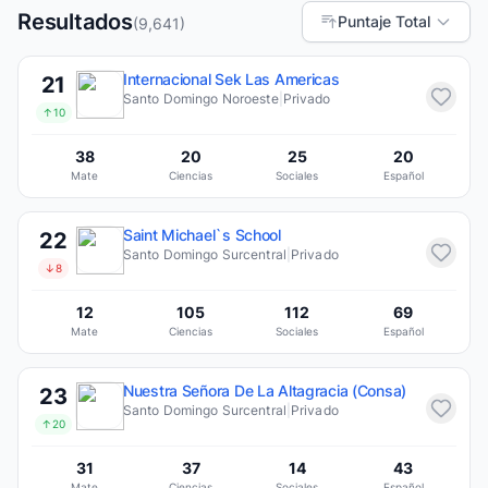
Resultados
Puntaje Total
(9,641)
Internacional Sek Las Americas
21
Santo Domingo Noroeste
|
Privado
↑10
38
20
25
20
Mate
Ciencias
Sociales
Español
Saint Michael`s School
22
Santo Domingo Surcentral
|
Privado
↓8
12
105
112
69
Mate
Ciencias
Sociales
Español
Nuestra Señora De La Altagracia (Consa)
23
Santo Domingo Surcentral
|
Privado
↑20
31
37
14
43
Mate
Ciencias
Sociales
Español