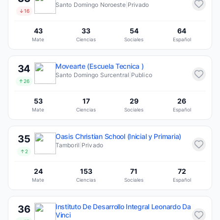
Santo Domingo Noroeste
|
Privado
↓16
43
33
54
64
Mate
Ciencias
Sociales
Español
Movearte (Escuela Tecnica )
34
Santo Domingo Surcentral
|
Publico
↑26
53
17
29
26
Mate
Ciencias
Sociales
Español
Oasis Christian School (Inicial y Primaria)
35
Tamboril
|
Privado
↑2
24
153
71
72
Mate
Ciencias
Sociales
Español
Instituto De Desarrollo Integral Leonardo Da
36
Vinci