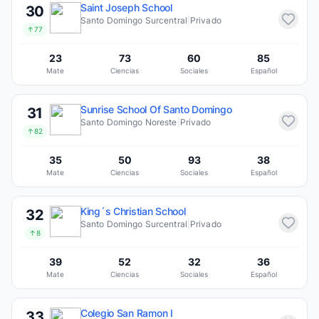
Saint Joseph School
30
Santo Domingo Surcentral
|
Privado
↑77
23
73
60
85
Mate
Ciencias
Sociales
Español
Sunrise School Of Santo Domingo
31
Santo Domingo Noreste
|
Privado
↑82
35
50
93
38
Mate
Ciencias
Sociales
Español
King´s Christian School
32
Santo Domingo Surcentral
|
Privado
↑8
39
52
32
36
Mate
Ciencias
Sociales
Español
Colegio San Ramon I
33