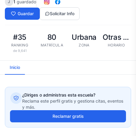
1
guardado
J
Guardar
Solicitar Info
#35
80
Urbana
Otras tandas
RANKING
MATRÍCULA
ZONA
HORARIO
de 9,641
Inicio
¿Diriges o administras esta escuela?
Reclama este perfil gratis y gestiona citas, eventos
y más.
Reclamar gratis