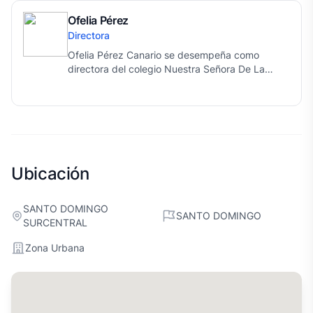
Ofelia Pérez
Directora
Ofelia Pérez Canario se desempeña como
directora del colegio Nuestra Señora De La
Altagracia (Consa) desde agosto de 2019
donde ha desarrollado una labor sostenida en el
acompañamiento y fortalecimiento de la
educación. Su elección representa un paso de
continuidad y servicio en la misión formativa y
apostólica del Instituto.
Ubicación
SANTO DOMINGO
SANTO DOMINGO
SURCENTRAL
Zona Urbana