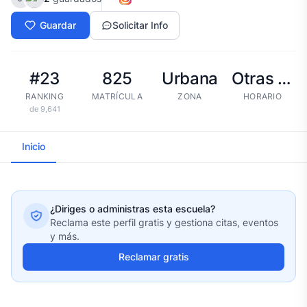
Guardar
Solicitar Info
#23
825
Urbana
Otras tandas
RANKING
MATRÍCULA
ZONA
HORARIO
de 9,641
Inicio
¿Diriges o administras esta escuela?
Reclama este perfil gratis y gestiona citas, eventos
y más.
Reclamar gratis