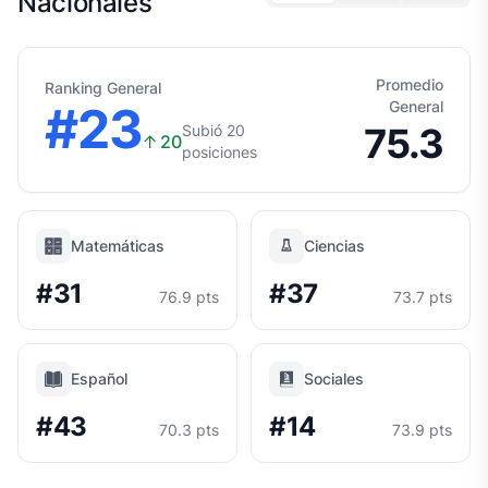
Nacionales
Promedio
Ranking General
#23
General
75.3
Subió 20
↑
20
posiciones
Matemáticas
Ciencias
#31
#37
76.9 pts
73.7 pts
Español
Sociales
#43
#14
70.3 pts
73.9 pts