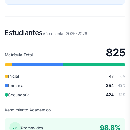
Estudiantes
Año escolar 2025-2026
825
Matrícula Total
Inicial
47
6%
Primaria
354
43%
Secundaria
424
51%
Rendimiento Académico
98.8%
Promovidos