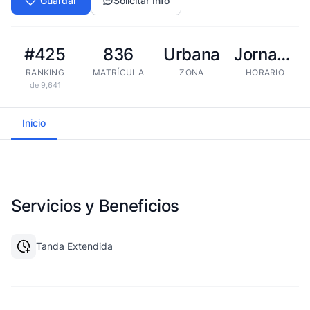
Guardar
Solicitar Info
#425
836
Urbana
Jornada extendida
RANKING
MATRÍCULA
ZONA
HORARIO
de 9,641
Inicio
Servicios y Beneficios
Tanda Extendida