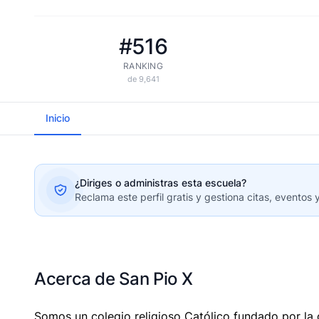
#516
RANKING
de 9,641
Inicio
¿Diriges o administras esta escuela?
Reclama este perfil gratis y gestiona citas, eventos 
Acerca de San Pio X
Somos un colegio religioso Católico fundado por la 