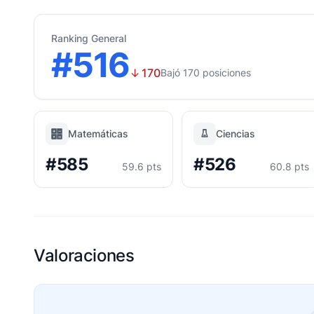
Ranking General
#516
↓
170
Bajó 170 posiciones
Matemáticas
Ciencias
#585
#526
59.6 pts
60.8 pts
Valoraciones