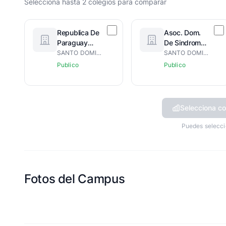
Selecciona hasta 2 colegios para comparar
Republica De
Asoc. Dom.
Paraguay
De Sindrome
(Vespertina)
De Down
SANTO DOMINGO DE GUZMÁN
SANTO DOMINGO DE GUZMÁN
Publico
Publico
Selecciona co
Puedes selecci
Fotos del Campus