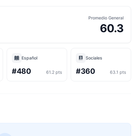
Promedio General
60.3
Español
Sociales
#480
#360
61.2 pts
63.1 pts