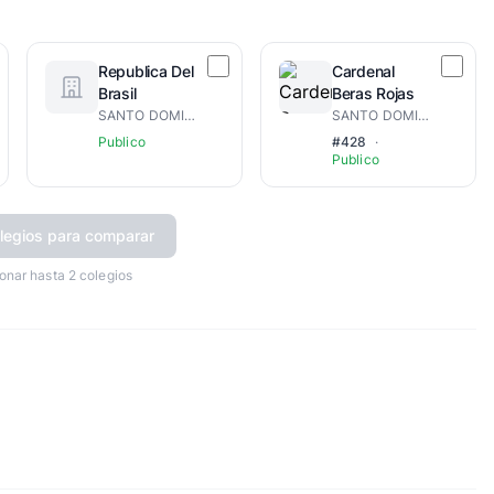
Republica Del
Cardenal
Brasil
Beras Rojas
SANTO DOMINGO DE GUZMÁN
SANTO DOMINGO SURCENTRAL
Publico
#428
·
Publico
legios para comparar
onar hasta 2 colegios