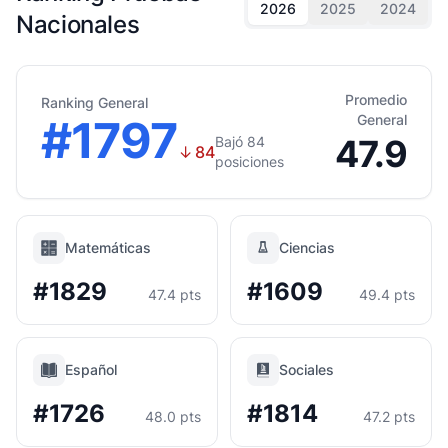
2026
2025
2024
Nacionales
Promedio
Ranking General
#1797
General
47.9
Bajó 84
↓
84
posiciones
Matemáticas
Ciencias
#1829
#1609
47.4 pts
49.4 pts
Español
Sociales
#1726
#1814
48.0 pts
47.2 pts