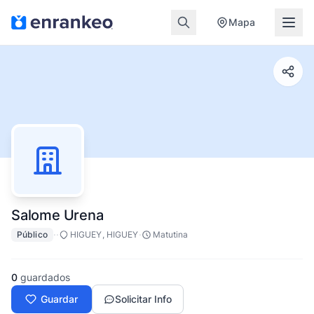
Mapa
Salome Urena
·
·
·
Público
HIGUEY, HIGUEY
Matutina
0
guardados
Guardar
Solicitar Info