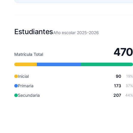
Estudiantes
Año escolar 2025-2026
470
Matrícula Total
Inicial
90
19%
Primaria
173
37%
Secundaria
207
44%