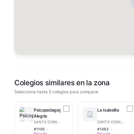
Colegios similares en la zona
Selecciona hasta 2 colegios para comparar
Psicopedagogico
La Isabelita
Alegria
SANTO DOMINGO ESTE
SANTO DOMINGO ESTE
#1109
·
#1463
·
Privado
Privado