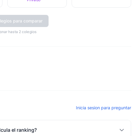
legios para comparar
onar hasta 2 colegios
Inicia sesion para preguntar
cula el ranking?