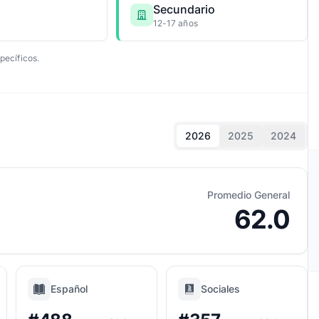
Secundario
12-17 años
pecíficos.
2026
2025
2024
Promedio General
62.0
Español
Sociales