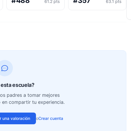
#488
#357
61.2 pts
63.1 pts
esta escuela?
ros padres a tomar mejores
o en compartir tu experiencia.
ir una valoración
o
Crear cuenta