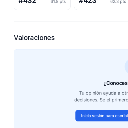
#432
#423
61.8 pts
62.3 pts
Valoraciones
¿Conoces 
Tu opinión ayuda a ot
decisiones. Sé el primer
Inicia sesión para escrib