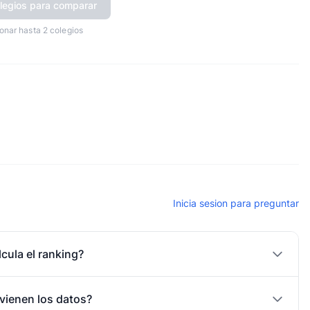
legios para comparar
onar hasta 2 colegios
Inicia sesion para preguntar
cula el ranking?
vienen los datos?