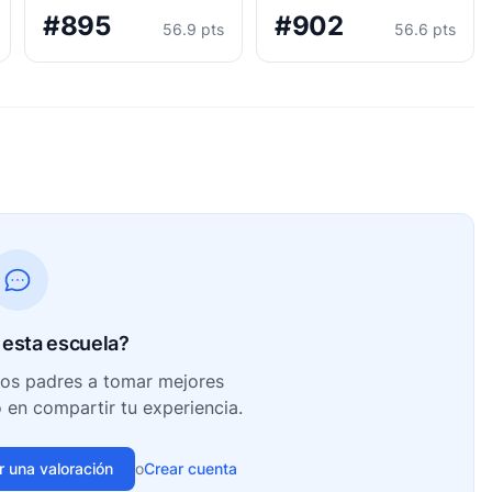
#895
#902
56.9 pts
56.6 pts
esta escuela?
ros padres a tomar mejores
o en compartir tu experiencia.
ir una valoración
o
Crear cuenta