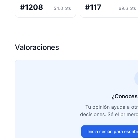
#1208
#117
54.0 pts
69.6 pts
Valoraciones
¿Conoces 
Tu opinión ayuda a ot
decisiones. Sé el primer
Inicia sesión para escrib