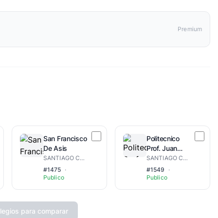
Premium
San Francisco
Politecnico
De Asis
Prof. Juan
Emilio Bosch
SANTIAGO CENTRO-OESTE
SANTIAGO CENTRO-OESTE
Gaviño
#1475
·
#1549
·
Publico
Publico
legios para comparar