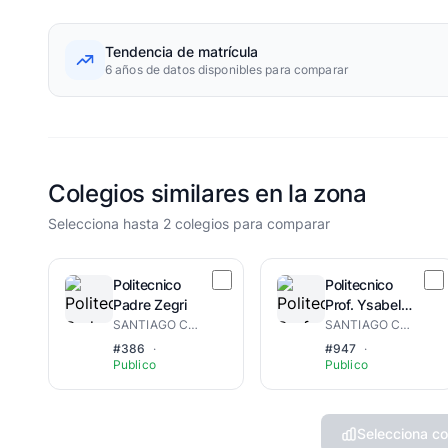
Tendencia de matrícula
6 años de datos disponibles para comparar
Colegios similares en la zona
Selecciona hasta 2 colegios para comparar
Politecnico
Politecnico
Padre Zegri
Prof. Ysabel
Rosalba
SANTIAGO CENTRO-OESTE
SANTIAGO CENTRO-OESTE
Torrez
#386
·
#947
·
Rodriguez
Publico
Publico
Selecciona co