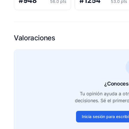
#948
#1254
56.0 pts
53.0 pts
Valoraciones
¿Conoces 
Tu opinión ayuda a ot
decisiones. Sé el primer
Inicia sesión para escrib