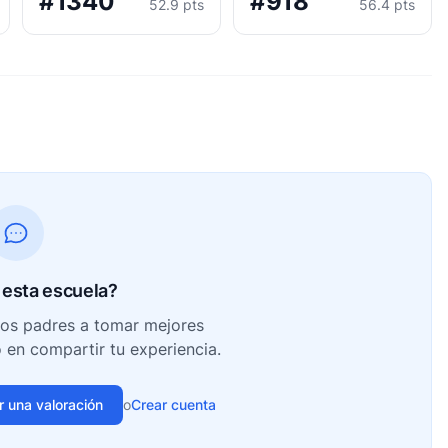
#1340
#918
52.9 pts
56.4 pts
esta escuela?
ros padres a tomar mejores
o en compartir tu experiencia.
ir una valoración
o
Crear cuenta