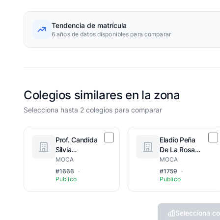
Tendencia de matrícula
6 años de datos disponibles para comparar
Colegios similares en la zona
Selecciona hasta 2 colegios para comparar
Prof. Candida
Eladio Peña
Silvia
De La Rosa
Santiago
(Adultos)
MOCA
MOCA
#1666
·
#1759
·
Publico
Publico
Selecciona co