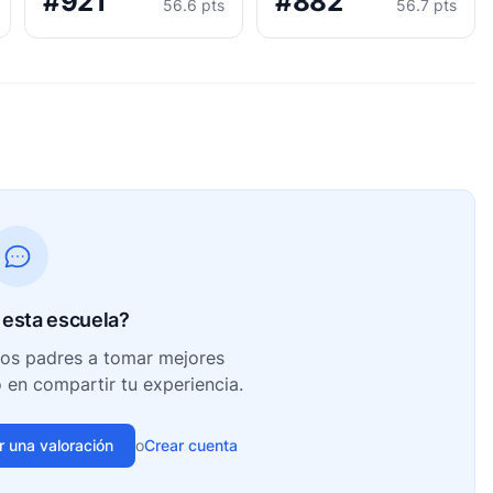
#921
#882
56.6 pts
56.7 pts
esta escuela?
ros padres a tomar mejores
o en compartir tu experiencia.
ir una valoración
o
Crear cuenta