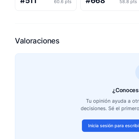
#511
#668
60.6 pts
58.8 pts
Valoraciones
¿Conoces 
Tu opinión ayuda a ot
decisiones. Sé el primer
Inicia sesión para escrib