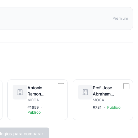
Premium
Antonio
Prof. Jose
Ramon
Abraham
Taveras
Veras Nuñez
MOCA
MOCA
Lopez
#1659
·
#781
·
Publico
Publico
legios para comparar