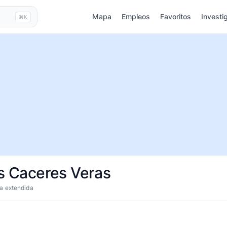
Mapa
Empleos
Favoritos
Investi
⌘K
es Caceres Veras
a extendida