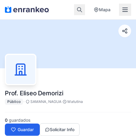
Mapa
Prof. Eliseo Demorizi
·
·
·
Público
SAMANA, NAGUA
Matutina
0
guardados
Guardar
Solicitar Info