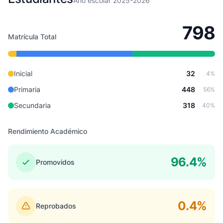
Año escolar 2025-2026
798
Matrícula Total
Inicial
32
4%
Primaria
448
56%
Secundaria
318
40%
Rendimiento Académico
96.4%
Promovidos
0.4%
Reprobados