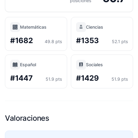
posiciones
Matemáticas
Ciencias
#1682
#1353
49.8 pts
52.1 pts
Español
Sociales
#1447
#1429
51.9 pts
51.9 pts
Valoraciones