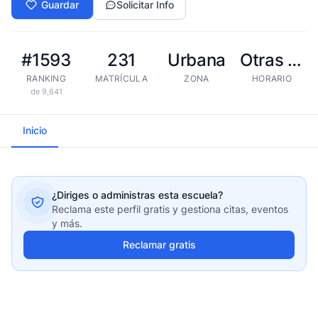
Guardar
Solicitar Info
#1593
231
Urbana
Otras tandas
RANKING
MATRÍCULA
ZONA
HORARIO
de 9,641
Inicio
¿Diriges o administras esta escuela?
Reclama este perfil gratis y gestiona citas, eventos
y más.
Reclamar gratis