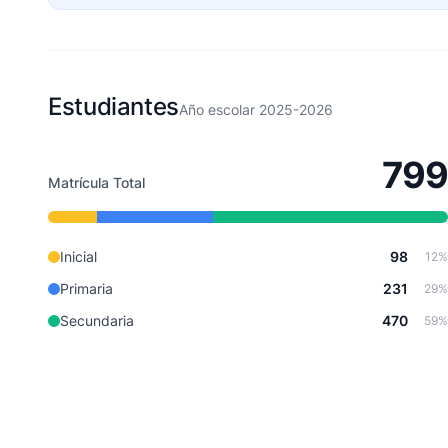
Estudiantes
Año escolar 2025-2026
799
Matrícula Total
Inicial
98
12%
Primaria
231
29%
Secundaria
470
59%