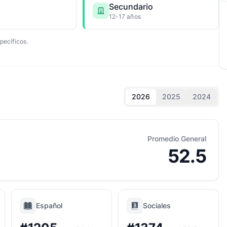
Secundario
12-17 años
pecíficos.
2026
2025
2024
Promedio General
52.5
Español
Sociales