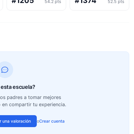
#1205
#1374
54.2 pts
52.5 pts
esta escuela?
ros padres a tomar mejores
o en compartir tu experiencia.
ir una valoración
o
Crear cuenta