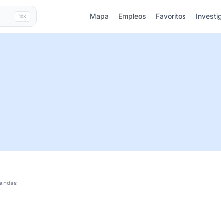
Mapa
Empleos
Favoritos
Investi
⌘K
tandas