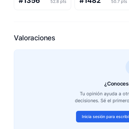
#1356
#1482
52.8 pts
50.7 pts
Valoraciones
¿Conoces 
Tu opinión ayuda a ot
decisiones. Sé el primer
Inicia sesión para escrib