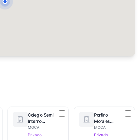
Colegio Semi
Porfirio
Interno
Morales
Spiniano
(Matutina y
MOCA
MOCA
Vespertina)
Privado
Privado