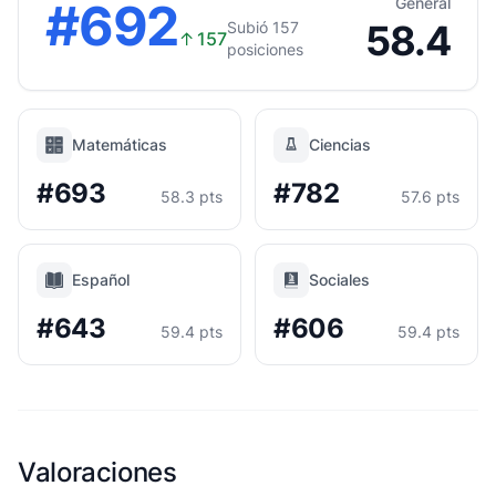
#692
General
58.4
Subió 157
↑
157
posiciones
Matemáticas
Ciencias
#693
#782
58.3 pts
57.6 pts
Español
Sociales
#643
#606
59.4 pts
59.4 pts
Valoraciones