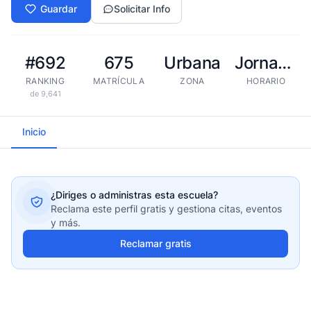
Guardar
Solicitar Info
#692
675
Urbana
Jornada extendida
RANKING
MATRÍCULA
ZONA
HORARIO
de 9,641
Inicio
¿Diriges o administras esta escuela?
Reclama este perfil gratis y gestiona citas, eventos
y más.
Reclamar gratis