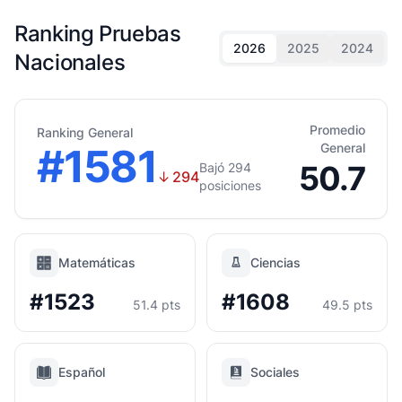
Ranking Pruebas
2026
2025
2024
Nacionales
Promedio
Ranking General
#1581
General
50.7
Bajó 294
↓
294
posiciones
Matemáticas
Ciencias
#1523
#1608
51.4 pts
49.5 pts
Español
Sociales