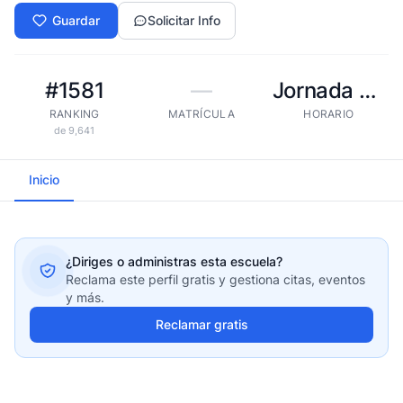
Guardar
Solicitar Info
#1581
—
Jornada extendida
RANKING
MATRÍCULA
HORARIO
de 9,641
Inicio
¿Diriges o administras esta escuela?
Reclama este perfil gratis y gestiona citas, eventos
y más.
Reclamar gratis