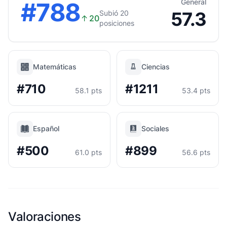
#788
General
57.3
Subió 20
↑
20
posiciones
Matemáticas
Ciencias
#710
#1211
58.1 pts
53.4 pts
Español
Sociales
#500
#899
61.0 pts
56.6 pts
Valoraciones