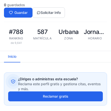
0
guardados
Guardar
Solicitar Info
#788
587
Urbana
Jornada extendida
RANKING
MATRÍCULA
ZONA
HORARIO
de 9,641
Inicio
¿Diriges o administras esta escuela?
Reclama este perfil gratis y gestiona citas, eventos
y más.
Reclamar gratis