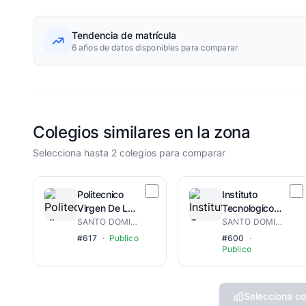
Tendencia de matrícula
6 años de datos disponibles para comparar
Colegios similares en la zona
Selecciona hasta 2 colegios para comparar
Politecnico
Instituto
Virgen De La
Tecnologico
Altagracia
Fabio Amable
SANTO DOMINGO ESTE
SANTO DOMINGO NORESTE
Mota
#617
·
Publico
#600
·
Publico
Selecciona co