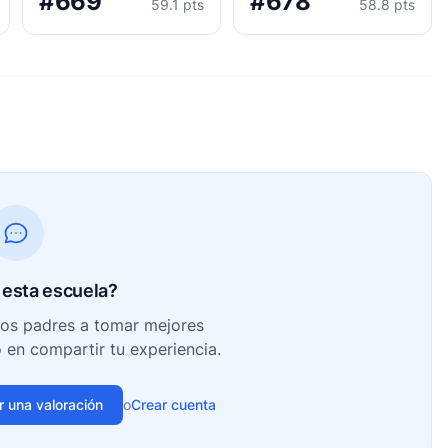
#669
#678
59.1 pts
58.8 pts
esta escuela?
ros padres a tomar mejores
o en compartir tu experiencia.
ir una valoración
o
Crear cuenta