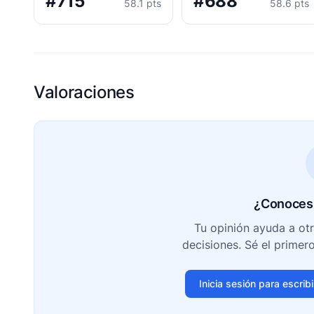
#715
#688
58.1 pts
58.6 pts
Valoraciones
¿Conoces 
Tu opinión ayuda a ot
decisiones. Sé el primer
Inicia sesión para escrib