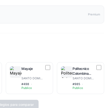
Premium
Mayaje
Politecnico
Colombina
Canario
SANTO DOMINGO ESTE
SANTO DOMINGO NORESTE
#498
·
#985
·
Publico
Publico
legios para comparar