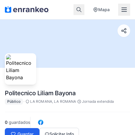
Mapa
Politecnico Liliam Bayona
·
·
·
Público
LA ROMANA, LA ROMANA
Jornada extendida
0
guardados
Guardar
Solicitar Info