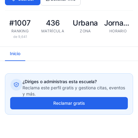
#1007
436
Urbana
Jornada extendida
RANKING
MATRÍCULA
ZONA
HORARIO
de 9,641
Inicio
¿Diriges o administras esta escuela?
Reclama este perfil gratis y gestiona citas, eventos
y más.
Reclamar gratis