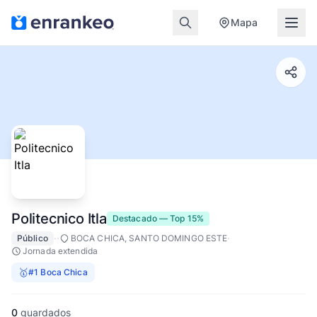
Mapa
Politecnico Itla
Destacado — Top 15%
·
·
·
Público
BOCA CHICA, SANTO DOMINGO ESTE
Jornada extendida
🥇
#1 Boca Chica
0
guardados