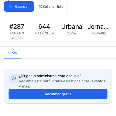
Guardar
Solicitar Info
#287
644
Urbana
Jornada extendida
RANKING
MATRÍCULA
ZONA
HORARIO
de 9,641
Inicio
¿Diriges o administras esta escuela?
Reclama este perfil gratis y gestiona citas, eventos
y más.
Reclamar gratis