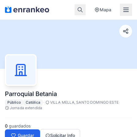
Mapa
Parroquial Betania
·
·
·
Público
Católica
VILLA MELLA, SANTO DOMINGO ESTE
Jornada extendida
0
guardados
Guardar
Solicitar Info