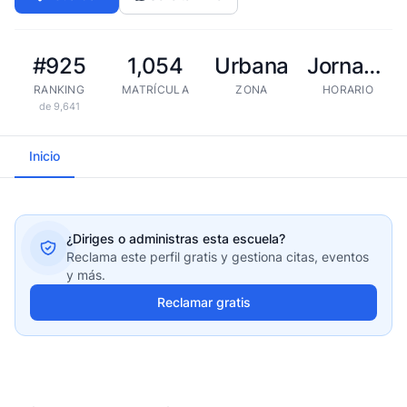
#925
1,054
Urbana
Jornada extendida
RANKING
MATRÍCULA
ZONA
HORARIO
de 9,641
Inicio
¿Diriges o administras esta escuela?
Reclama este perfil gratis y gestiona citas, eventos
y más.
Reclamar gratis