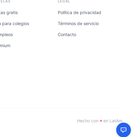
UELAS
LEGAL
as gratis
Política de privacidad
a para colegios
Términos de servicio
mpleos
Contacto
emium
Hecho con
♥
en LatAm