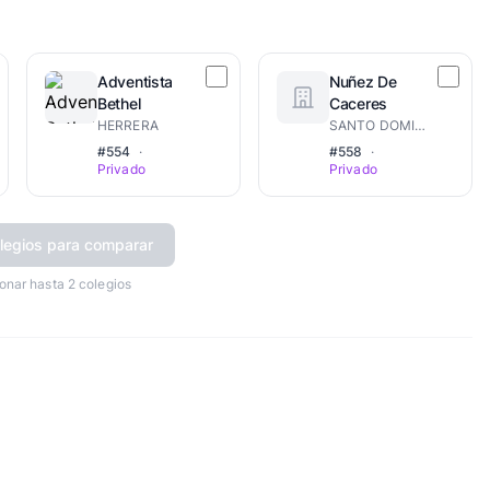
Adventista
Nuñez De
Bethel
Caceres
HERRERA
SANTO DOMINGO OESTE
#554
·
#558
·
Privado
Privado
legios para comparar
onar hasta 2 colegios