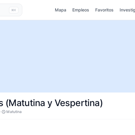
Mapa
Empleos
Favoritos
Investi
⌘K
 (Matutina y Vespertina)
·
O
Matutina