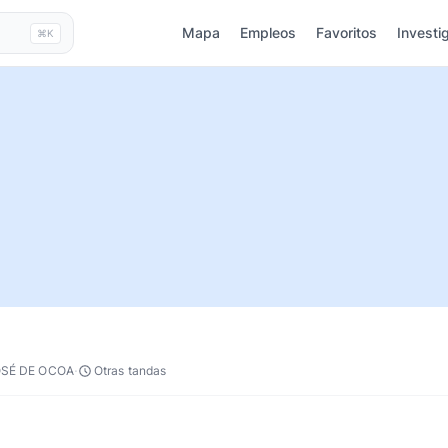
Mapa
Empleos
Favoritos
Investi
⌘K
·
OSÉ DE OCOA
Otras tandas