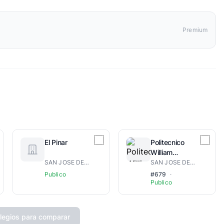
Premium
El Pinar
Politecnico
William
Radhames
SAN JOSE DE OCOA
SAN JOSE DE OCOA
Encarnacion
Publico
#679
·
Mejia
Publico
legios para comparar