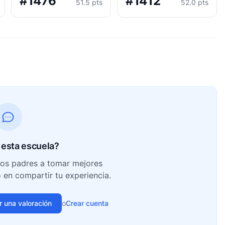
#1476
#1412
51.5 pts
52.0 pts
esta escuela?
ros padres a tomar mejores
o en compartir tu experiencia.
ir una valoración
o
Crear cuenta