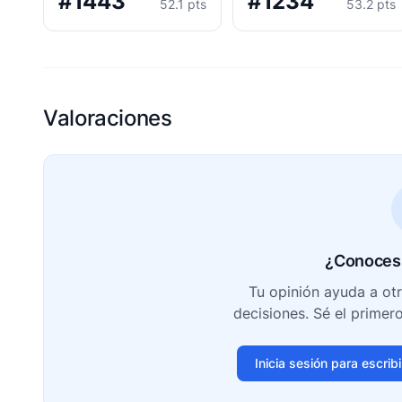
#1443
#1234
52.1 pts
53.2 pts
Valoraciones
¿Conoces 
Tu opinión ayuda a ot
decisiones. Sé el primer
Inicia sesión para escrib