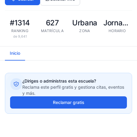
#1314
627
Urbana
Jornada extendida
RANKING
MATRÍCULA
ZONA
HORARIO
de 9,641
Inicio
¿Diriges o administras esta escuela?
Reclama este perfil gratis y gestiona citas, eventos
y más.
Reclamar gratis