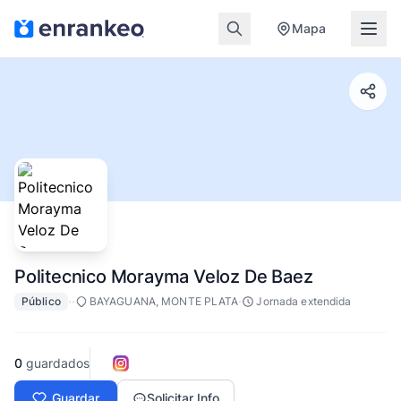
Mapa
Politecnico Morayma Veloz De Baez
·
·
·
Público
BAYAGUANA, MONTE PLATA
Jornada extendida
0
guardados
Guardar
Solicitar Info