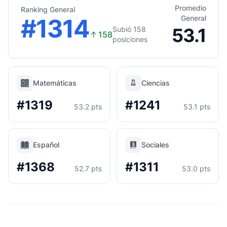
Promedio
Ranking General
#1314
General
53.1
Subió 158
↑
158
posiciones
Matemáticas
Ciencias
#1319
#1241
53.2 pts
53.1 pts
Español
Sociales
#1368
#1311
52.7 pts
53.0 pts