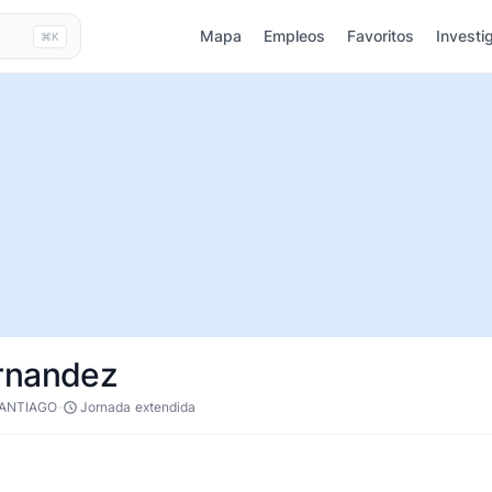
Mapa
Empleos
Favoritos
Investi
⌘K
rnandez
·
SANTIAGO
Jornada extendida