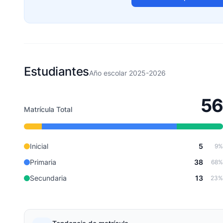
Estudiantes
Año escolar 2025-2026
56
Matrícula Total
Inicial
5
9%
Primaria
38
68%
Secundaria
13
23%