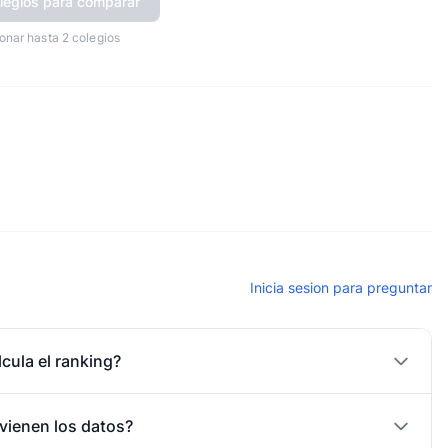
legios para comparar
onar hasta 2 colegios
Inicia sesion para preguntar
cula el ranking?
vienen los datos?