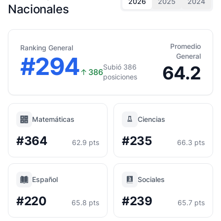
2026
2025
2024
Nacionales
Promedio
Ranking General
#294
General
64.2
Subió 386
↑
386
posiciones
Matemáticas
Ciencias
#364
#235
62.9 pts
66.3 pts
Español
Sociales
#220
#239
65.8 pts
65.7 pts