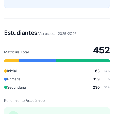
Estudiantes
Año escolar 2025-2026
452
Matrícula Total
Inicial
63
14%
Primaria
159
35%
Secundaria
230
51%
Rendimiento Académico