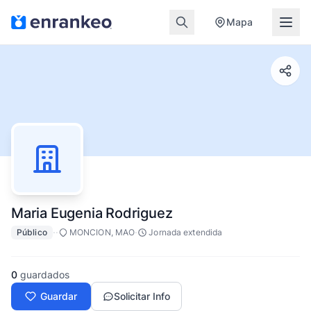
Mapa
Maria Eugenia Rodriguez
·
·
·
Público
MONCION, MAO
Jornada extendida
0
guardados
Guardar
Solicitar Info