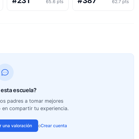
#231
#387
65.6 pts
62.7 pts
esta escuela?
ros padres a tomar mejores
o en compartir tu experiencia.
ir una valoración
o
Crear cuenta