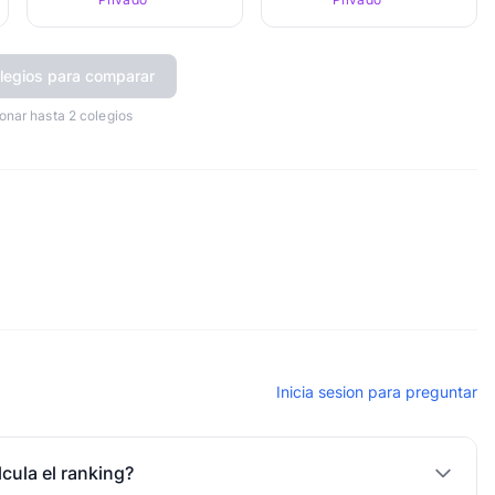
legios para comparar
onar hasta 2 colegios
Inicia sesion para preguntar
cula el ranking?