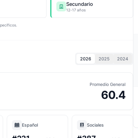
Secundario
12-17 años
pecíficos.
2026
2025
2024
Promedio General
60.4
Español
Sociales