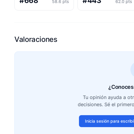
#668
#443
58.6 pts
62.0 pts
Valoraciones
¿Conoces 
Tu opinión ayuda a ot
decisiones. Sé el primer
Inicia sesión para escrib