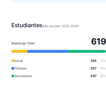
Estudiantes
Año escolar 2025-2026
619
Matrícula Total
Inicial
105
17%
Primaria
267
43%
Secundaria
247
40%