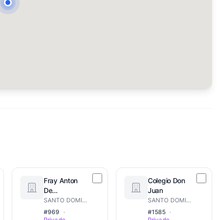
Fray Anton
Colegio Don
De
Juan
Montesinos
SANTO DOMINGO ESTE
SANTO DOMINGO ESTE
#969
·
#1585
·
Privado
Privado