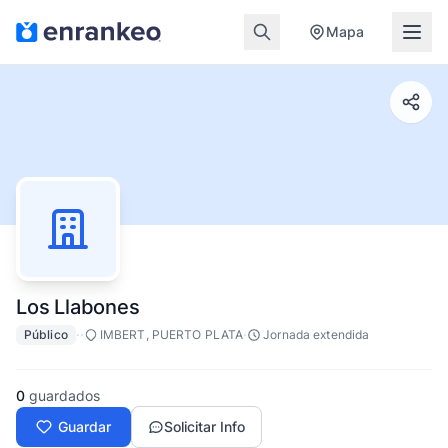
Mapa
Los Llabones
·
·
·
Público
IMBERT, PUERTO PLATA
Jornada extendida
0
guardados
Guardar
Solicitar Info