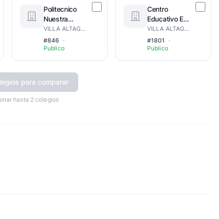
Politecnico
Centro
Nuestra
Educativo En
Señora De La
Artes Manuel
VILLA ALTAGRACIA
VILLA ALTAGRACIA
Altagracia
Antonio Patin
#846
·
#1801
·
Maceo
Publico
Publico
legios para comparar
onar hasta 2 colegios