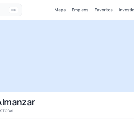
Mapa
Empleos
Favoritos
Investi
⌘K
Almanzar
ISTOBAL