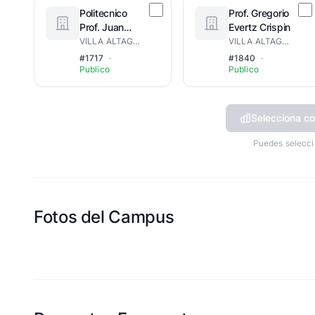
Politecnico
Prof. Gregorio
Prof. Juan
Evertz Crispin
Emilio Bosch
VILLA ALTAGRACIA
VILLA ALTAGRACIA
Gaviño
#1717
·
#1840
·
Publico
Publico
Selecciona co
Puedes selecci
Fotos del Campus
Esta escuela aun no ha compartido fotos