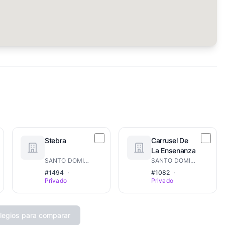
Stebra
Carrusel De
La Ensenanza
SANTO DOMINGO ESTE
SANTO DOMINGO ESTE
#1494
·
#1082
·
Privado
Privado
legios para comparar