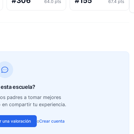
#306
#155
64.0 pts
67.4 pts
esta escuela?
ros padres a tomar mejores
o en compartir tu experiencia.
ir una valoración
o
Crear cuenta