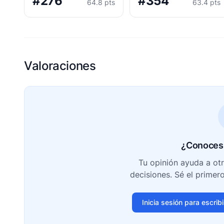
#276
#354
64.8 pts
63.4 pts
Valoraciones
¿Conoces 
Tu opinión ayuda a ot
decisiones. Sé el primer
Inicia sesión para escrib