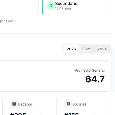
Secundario
12-17 años
pecíficos.
2026
2025
2024
Promedio General
64.7
Español
Sociales