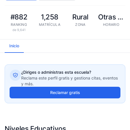
#882
1,258
Rural
Otras tandas
RANKING
MATRÍCULA
ZONA
HORARIO
de 9,641
Inicio
¿Diriges o administras esta escuela?
Reclama este perfil gratis y gestiona citas, eventos
y más.
Reclamar gratis
Niveles Educativos