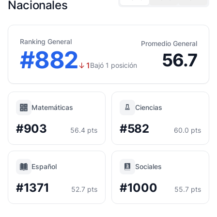
Nacionales
Ranking General
Promedio General
#882
56.7
↓
1
Bajó 1 posición
Matemáticas
Ciencias
#903
#582
56.4 pts
60.0 pts
Español
Sociales
#1371
#1000
52.7 pts
55.7 pts