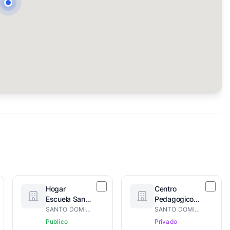
Hogar
Centro
Escuela Santo
Pedagogico
Domingo
Infantil Ricken
SANTO DOMINGO DE GUZMÁN
SANTO DOMINGO DE GUZMÁN
Savio
Publico
Privado
Salesiano