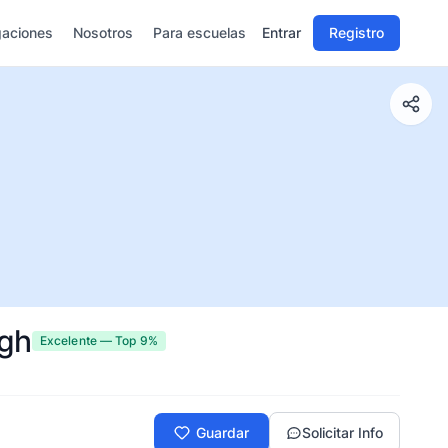
gaciones
Nosotros
Para escuelas
Entrar
Registro
egh
Excelente — Top 9%
Guardar
Solicitar Info