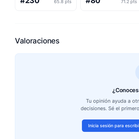
#230
#80
65.8 pts
71.2 pts
Valoraciones
¿Conoces 
Tu opinión ayuda a ot
decisiones. Sé el primer
Inicia sesión para escrib