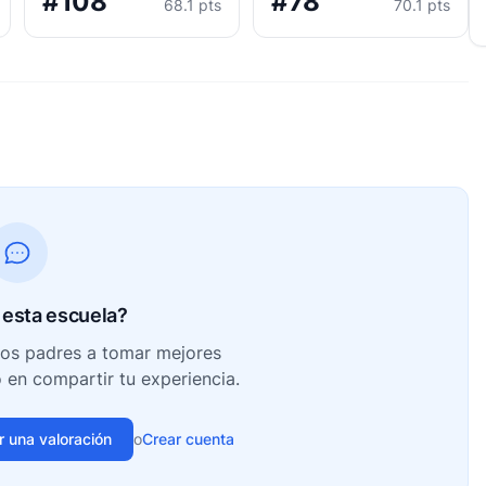
#108
#78
68.1 pts
70.1 pts
esta escuela?
ros padres a tomar mejores
o en compartir tu experiencia.
ir una valoración
o
Crear cuenta