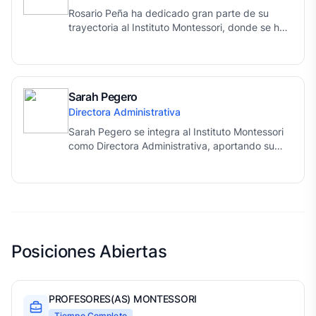
Rosario Peña ha dedicado gran parte de su
trayectoria al Instituto Montessori, donde se ha
distinguido por su vocación de servicio,
compromiso con la excelencia educativa y
cercanía con estudiantes, familias y docentes.
Sarah Pegero
Directora Administrativa
Sarah Pegero se integra al Instituto Montessori
como Directora Administrativa, aportando su
capacidad organizativa, liderazgo y
compromiso con la excelencia. Su gestión está
orientada a fortalecer los procesos
institucionales y brindar un servicio eficiente que
contribuya al bienestar de toda la comunidad
educativa.
Posiciones Abiertas
PROFESORES(AS) MONTESSORI
Tiempo Completo