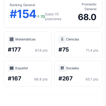
Promedio
Ranking General
#154
General
68.0
Subió 70
↑
70
posiciones
Matemáticas
Ciencias
#177
#75
67.6 pts
71.4 pts
Español
Sociales
#167
#267
66.8 pts
65.1 pts