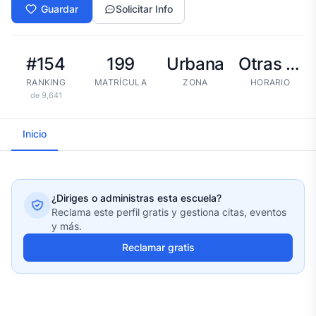
Guardar
Solicitar Info
#154
199
Urbana
Otras tandas
RANKING
MATRÍCULA
ZONA
HORARIO
de 9,641
Inicio
¿Diriges o administras esta escuela?
Reclama este perfil gratis y gestiona citas, eventos
y más.
Reclamar gratis